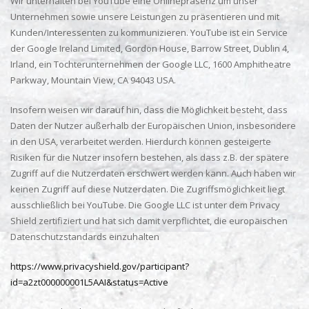
Wir unterhalten bei YouTube eine Onlinepräsenz um unser
Unternehmen sowie unsere Leistungen zu präsentieren und mit
Kunden/Interessenten zu kommunizieren. YouTube ist ein Service
der Google Ireland Limited, Gordon House, Barrow Street, Dublin 4,
Irland, ein Tochterunternehmen der Google LLC, 1600 Amphitheatre
Parkway, Mountain View, CA 94043 USA.
Insofern weisen wir darauf hin, dass die Möglichkeit besteht, dass
Daten der Nutzer außerhalb der Europäischen Union, insbesondere
in den USA, verarbeitet werden. Hierdurch können gesteigerte
Risiken für die Nutzer insofern bestehen, als dass z.B. der spätere
Zugriff auf die Nutzerdaten erschwert werden kann. Auch haben wir
keinen Zugriff auf diese Nutzerdaten. Die Zugriffsmöglichkeit liegt
ausschließlich bei YouTube. Die Google LLC ist unter dem Privacy
Shield zertifiziert und hat sich damit verpflichtet, die europäischen
Datenschutzstandards einzuhalten
https://www.privacyshield.gov/participant?
id=a2zt000000001L5AAI&status=Active