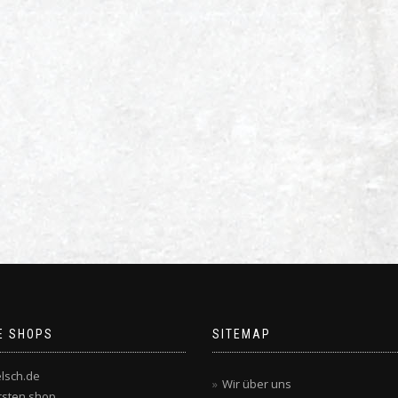
E SHOPS
SITEMAP
lsch.de
Wir über uns
rsten.shop