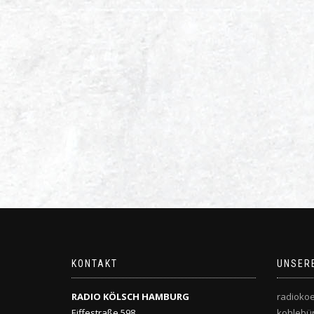
KONTAKT
UNSER
RADIO KÖLSCH HAMBURG
radiokoe
Eiffestraße 598
kohlebü