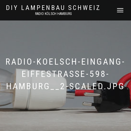
DIY LAMPENBAU SCHWEIZ
NAVIGATI
RADIO KÖLSCH HAMBURG
UMSCHAL
RADIO-KOELSCH-EINGANG-
EIFFESTRASSE-598-
HAMBURG__2-SCALED.JPG