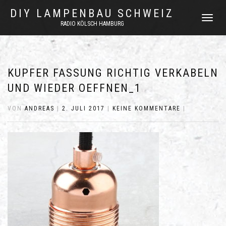
DIY LAMPENBAU SCHWEIZ
NAVIGATI
RADIO KÖLSCH HAMBURG
UMSCHAL
KUPFER FASSUNG RICHTIG VERKABELN
UND WIEDER OEFFNEN_1
VON
ANDREAS
|
2. JULI 2017
|
KEINE KOMMENTARE
|