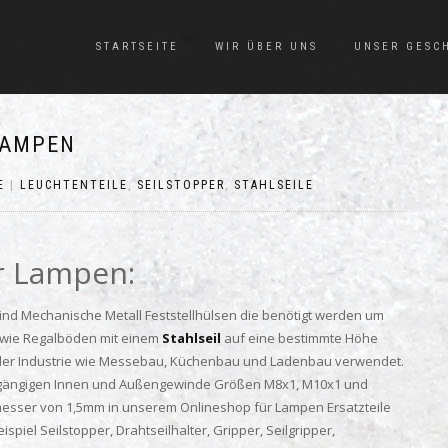
STARTSEITE
WIR ÜBER UNS
UNSER GESC
LAMPEN
E
|
LEUCHTENTEILE
,
SEILSTOPPER
,
STAHLSEILE
r Lampen:
ind Mechanische Metall Feststellhülsen die benötigt werden um
sowie Regalböden mit einem
Stahlseil
auf eine bestimmte Höhe
in der Industrie wie Messebau, Küchenbau und Ladenbau verwendet.
en gängigen Innen und Außengewinde Größen M8x1, M10x1 und
esser von 1,5mm in unserem Onlineshop für Lampen Ersatzteile
piel Seilstopper, Drahtseilhalter, Gripper, Seilgripper,