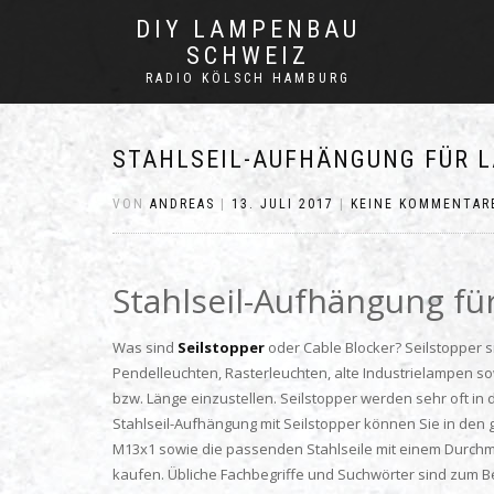
DIY LAMPENBAU
SCHWEIZ
RADIO KÖLSCH HAMBURG
STAHLSEIL-AUFHÄNGUNG FÜR 
VON
ANDREAS
|
13. JULI 2017
|
KEINE KOMMENTAR
Stahlseil-Aufhängung fü
Was sind
Seilstopper
oder Cable Blocker? Seilstopper s
Pendelleuchten, Rasterleuchten, alte Industrielampen 
bzw. Länge einzustellen. Seilstopper werden sehr oft 
Stahlseil-Aufhängung mit Seilstopper können Sie in d
M13x1 sowie die passenden Stahlseile mit einem Durchm
kaufen. Übliche Fachbegriffe und Suchwörter sind zum Beis