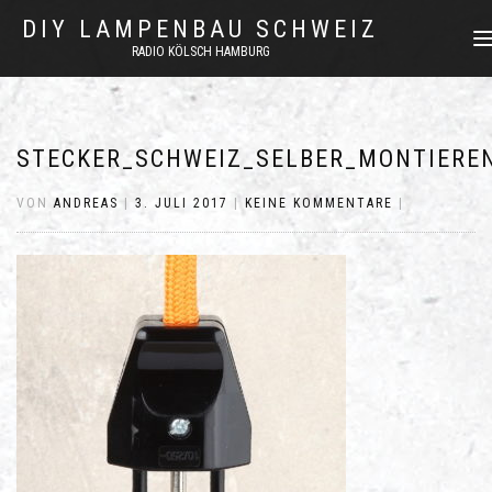
DIY LAMPENBAU SCHWEIZ
NAV
RADIO KÖLSCH HAMBURG
UM
STECKER_SCHWEIZ_SELBER_MONTIERE
VON
ANDREAS
|
3. JULI 2017
|
KEINE KOMMENTARE
|