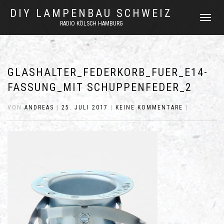
DIY LAMPENBAU SCHWEIZ
NAVIGATI
RADIO KÖLSCH HAMBURG
UMSCHAL
GLASHALTER_FEDERKORB_FUER_E14-
FASSUNG_MIT SCHUPPENFEDER_2
VON
ANDREAS
|
25. JULI 2017
|
KEINE KOMMENTARE
|