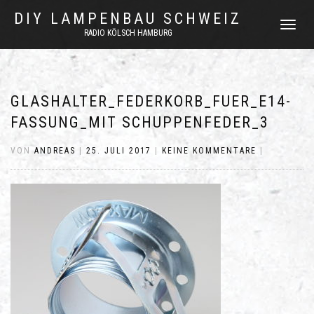
DIY LAMPENBAU SCHWEIZ
NAVIGATI
RADIO KÖLSCH HAMBURG
UMSCHAL
GLASHALTER_FEDERKORB_FUER_E14-
FASSUNG_MIT SCHUPPENFEDER_3
VON
ANDREAS
|
25. JULI 2017
|
KEINE KOMMENTARE
|