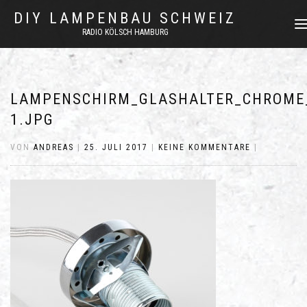
DIY LAMPENBAU SCHWEIZ
NAV
RADIO KÖLSCH HAMBURG
UMS
LAMPENSCHIRM_GLASHALTER_CHROME
1.JPG
VON
ANDREAS
|
25. JULI 2017
|
KEINE KOMMENTARE
|