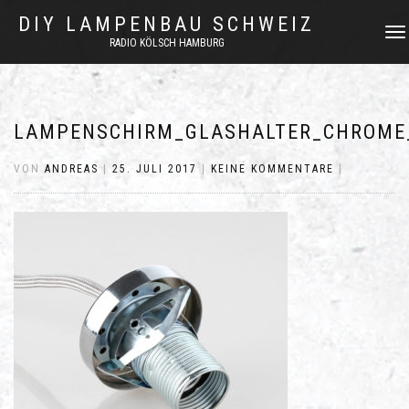
DIY LAMPENBAU SCHWEIZ
NAVI
RADIO KÖLSCH HAMBURG
UMSC
LAMPENSCHIRM_GLASHALTER_CHROME
VON
ANDREAS
|
25. JULI 2017
|
KEINE KOMMENTARE
|