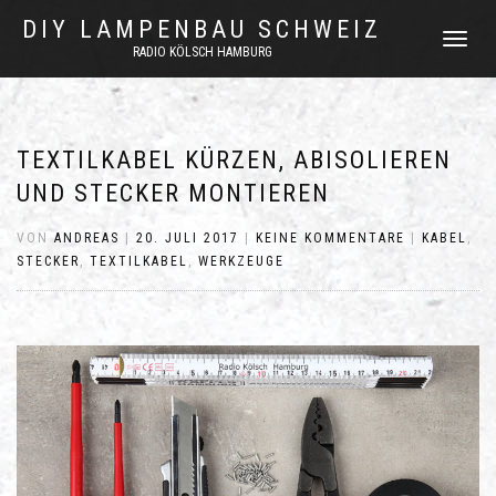
DIY LAMPENBAU SCHWEIZ
NAVIGATI
RADIO KÖLSCH HAMBURG
UMSCHAL
TEXTILKABEL KÜRZEN, ABISOLIEREN
UND STECKER MONTIEREN
VON
ANDREAS
|
20. JULI 2017
|
KEINE KOMMENTARE
|
KABEL
,
STECKER
,
TEXTILKABEL
,
WERKZEUGE